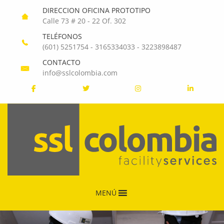
DIRECCION OFICINA PROTOTIPO
Calle 73 # 20 - 22 Of. 302
TELÉFONOS
(601) 5251754
-
3165334033
-
3223898487
CONTACTO
info@sslcolombia.com
MENÚ