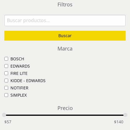
Filtros
Buscar
por:
Buscar
Marca
BOSCH
EDWARDS
FIRE LITE
KIDDE - EDWARDS
NOTIFIER
SIMPLEX
Precio
$
57
$
140