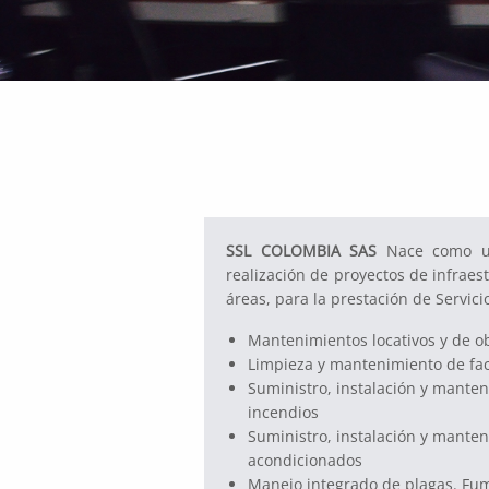
SSL COLOMBIA SAS
Nace como un
realización de proyectos de infraes
áreas, para la prestación de Servici
Mantenimientos locativos y de ob
Limpieza y mantenimiento de fa
Suministro, instalación y mante
incendios
Suministro, instalación y manten
acondicionados
Manejo integrado de plagas. Fum