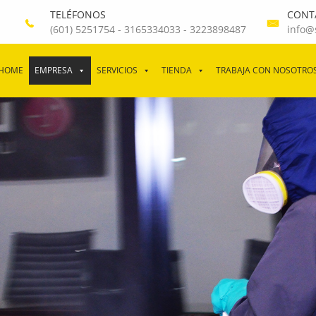
TELÉFONOS
CONT
(601) 5251754
-
3165334033
-
3223898487
info@
HOME
EMPRESA
SERVICIOS
TIENDA
TRABAJA CON NOSOTRO