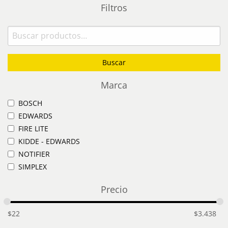
Filtros
Buscar
por:
Buscar
Marca
BOSCH
EDWARDS
FIRE LITE
KIDDE - EDWARDS
NOTIFIER
SIMPLEX
Precio
$
22
$
3.438