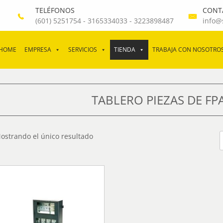
TELÉFONOS
CONT
(601) 5251754
-
3165334033
-
3223898487
info@
HOME
EMPRESA
SERVICIOS
TIENDA
TRABAJA CON NOSOTRO
TABLERO PIEZAS DE FP
ostrando el único resultado